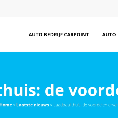
AUTO BEDRIJF CARPOINT
AUTO
LAATSTE NIEUWS
thuis: de voord
Home
»
Laatste nieuws
»
Laadpaal thuis: de voordelen erva